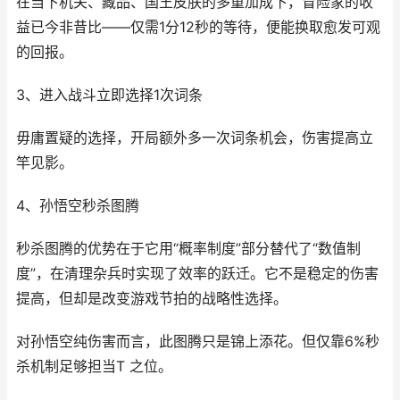
在当下机关、藏品、国王皮肤的多重加成下，冒险家的收
益已今非昔比——仅需1分12秒的等待，便能换取愈发可观
的回报。
3、进入战斗立即选择1次词条
毋庸置疑的选择，开局额外多一次词条机会，伤害提高立
竿见影。
4、孙悟空秒杀图腾
秒杀图腾的优势在于它用“概率制度”部分替代了“数值制
度”，在清理杂兵时实现了效率的跃迁。它不是稳定的伤害
提高，但却是改变游戏节拍的战略性选择。
对孙悟空纯伤害而言，此图腾只是锦上添花。但仅靠6%秒
杀机制足够担当T 之位。