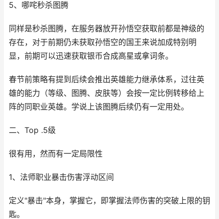
5、哪咤秒杀图腾
同样是秒杀图腾，在服务器放开孙悟空获取前都是神级的
存在，对于前期仍未获取孙悟空的国王来说加成特别明
显，前期可以迅速获取银币合成高星或拿词条。
春节前策略有提到后续会推出英雄能力继承体系，过往英
雄的能力（等级、图腾、皮肤等）会按一定比例转移给上
阵的同职业英雄。学说上该图腾后续仍有一定用处。
二、Top .5级
很有用，然而有一定局限性
1、法师职业暴击伤害浮动区间
定义"暴击"本身，掌握它，即掌握法师伤害的突破上限的钥
匙。