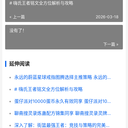
# 嗨氏王者铭文全方位解析与攻略
« 上一篇
2026-03-18
没有了！
下一篇 »
延伸阅读
永远的蔚蓝星球戒指图腾选择主推策略 永远的蔚蓝星球兑换码
# 嗨氏王者铭文全方位解析与攻略
蛋仔派对10000蛋币永久有效同享 蛋仔派对10000蛋币
聊斋搜灵录炼蛊配方锦集同享 聊斋搜灵录灵牌在哪挖
深入了解：街篮最强王者：竞技与策略的完美结合