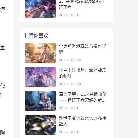
2、在逆战该该怎么办办
玩王者
济
2026-03-12
猜你喜欢
金克斯游戏玩法与操作详
主
解
。
2026-03-08
李白出装攻略：掌控战场
的剑仙
2026-03-08
使
活
深入了解：CDK兑换攻略
——畅玩王者荣耀的新方
式
2026-03-11
乱世王者该该怎么办办找
敌人
购
2026-03-12