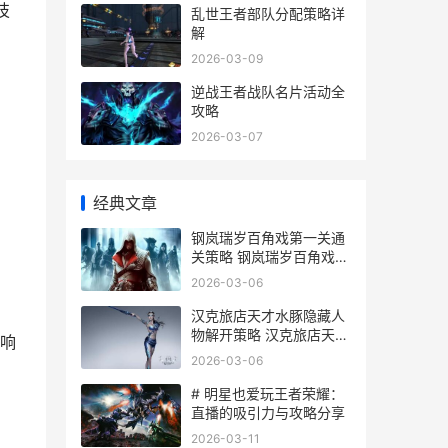
技
乱世王者部队分配策略详
解
2026-03-09
逆战王者战队名片活动全
攻略
2026-03-07
经典文章
钢岚瑞岁百角戏第一关通
关策略 钢岚瑞岁百角戏第
一关死境
2026-03-06
汉克旅店天才水豚隐藏人
物解开策略 汉克旅店天才
响
水豚怎么获得
2026-03-06
# 明星也爱玩王者荣耀：
直播的吸引力与攻略分享
2026-03-11