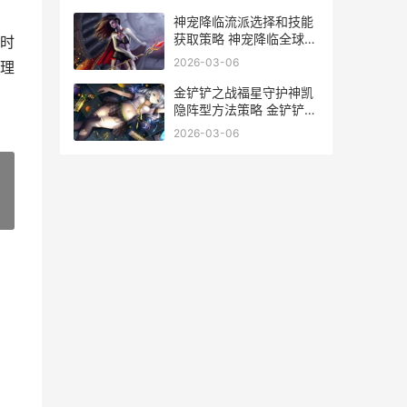
神宠降临流派选择和技能
获取策略 神宠降临全球
时
小说
2026-03-06
理
金铲铲之战福星守护神凯
隐阵型方法策略 金铲铲之
战福星怎么玩
2026-03-06
»