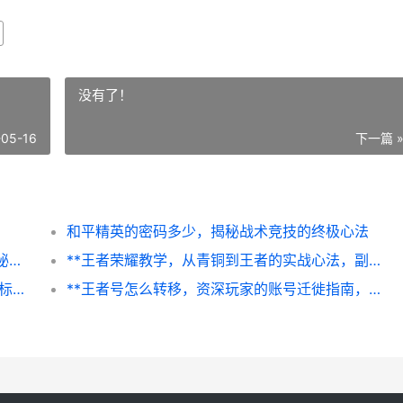
没有了！
-05-16
下一篇 
和平精英的密码多少，揭秘战术竞技的终极心法
**王者荣耀多少gb，移动电竞的存储空间探秘，副标题，从容量变迁看国民游戏的进化之路**
**王者荣耀教学，从青铜到王者的实战心法，副标题，意识操作与心态的全面精进**
王者荣耀职业战队,荣耀背后的残酷竞技场,副标题,电竞梦想与现实挑战的交织
**王者号怎么转移，资深玩家的账号迁徙指南，副标题，安全流程与关键细节解析**