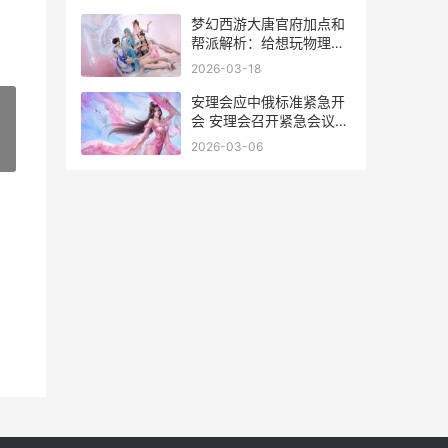
节解析**
梦幻西游大唐官府加点和
帮派解析：给想玩物理系
的你一点实在的提议 梦幻
2026-03-18
西游大唐官府是哪个区
安理会应中俄标准紧急开
会 安理会召开紧急会议
中方称武力不是解决朝核
2026-03-06
»
问题选项