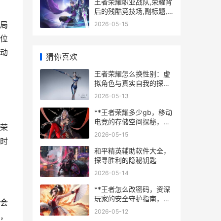
王者荣耀职业战队,荣耀背
后的残酷竞技场,副标题,
电竞梦想与现实挑战的交
局
2026-05-15
织
位
动
猜你喜欢
王者荣耀怎么换性别：虚
拟角色与真实自我的探索
之旅
2026-05-13
**王者荣耀多少gb，移动
电竞的存储空间探秘，副
荣
标题，从容量变迁看国民
2026-05-15
游戏的进化之路**
时
和平精英辅助软件大全，
探寻胜利的隐秘钥匙
2026-05-14
**王者怎么改密码，资深
玩家的安全守护指南，副
会
标题，账号安全与便捷修
2026-05-12
，
改全解析**