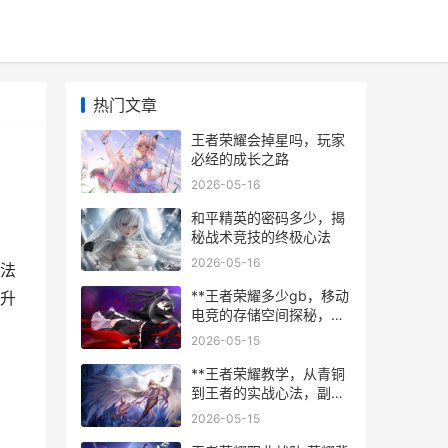
热门文章
王者荣耀会掉星吗，玩家
必经的成长之路
2026-05-16
和平精英的密码多少，揭
秘战术竞技的终极心法
2026-05-16
法
**王者荣耀多少gb，移动
升
电竞的存储空间探秘，副
标题，从容量变迁看国民
2026-05-15
游戏的进化之路**
**王者荣耀教学，从青铜
到王者的实战心法，副标
题，意识操作与心态的全
2026-05-15
面精进**