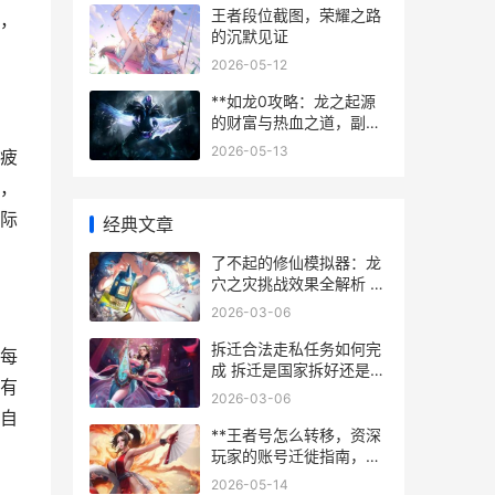
王者段位截图，荣耀之路
，
的沉默见证
2026-05-12
**如龙0攻略：龙之起源
的财富与热血之道，副标
题：双主角交织的极道黄
2026-05-13
疲
金时代生存指南**
，
际
经典文章
了不起的修仙模拟器：龙
穴之灾挑战效果全解析 了
不起的修仙模拟器聚灵阵
2026-03-06
拆迁合法走私任务如何完
每
成 拆迁是国家拆好还是私
有
人拆好
2026-03-06
自
**王者号怎么转移，资深
玩家的账号迁徙指南，副
标题，安全流程与关键细
2026-05-14