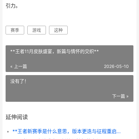
引力。
赛季
游戏
这种
**王者11月皮肤盛宴，新篇与情怀的交织**
« 上一篇
2026-05-10
没有了！
下一篇 »
延伸阅读
**王者新赛季是什么意思，版本更迭与征程重启的深层解读**