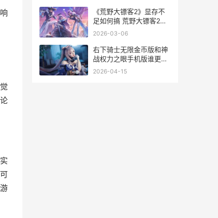
《荒野大镖客2》显存不
响
足如何搞 荒野大镖客2配
置要求
2026-03-06
右下骑士无限金币版和神
战权力之眼手机版谁更好
玩
2026-04-15
觉
论
实
可
游