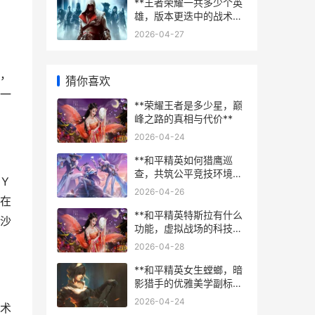
**王者荣耀一共多少个英
雄，版本更迭中的战术宇
宙**
2026-04-27
，
猜你喜欢
一
**荣耀王者是多少星，巅
峰之路的真相与代价**
2026-04-24
**和平精英如何猎鹰巡
查，共筑公平竞技环境副
Y
标题，精英玩家的守护之
2026-04-26
眼**
在
**和平精英特斯拉有什么
沙
功能，虚拟战场的科技革
新**
2026-04-28
**和平精英女生螳螂，暗
影猎手的优雅美学副标题
**
2026-04-24
术