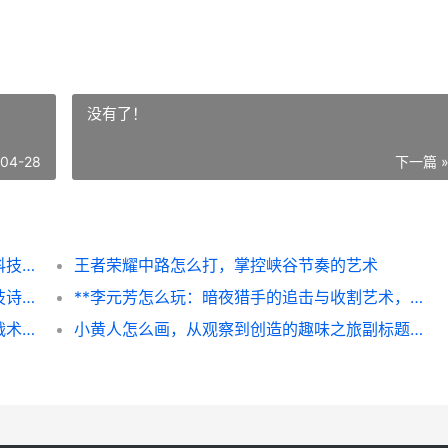
没有了！
-04-28
下一篇 
**和平精英特斯拉有什么功能，虚拟战场的科技革新**
王者荣耀中路怎么打，掌控峡谷节奏的艺术
**王者荣耀赛季时间表，一段永不落幕的竞技诗篇**
**李元芳怎么玩：暗夜猎手的追击与收割艺术，副标题：飞轮与刃镖的峡谷制胜法则**
**王者荣耀一共多少个英雄，版本更迭中的战术宇宙**
小黄人怎么画，从观察到创造的趣味之旅副标题，掌握特征轻松绘出萌趣角色