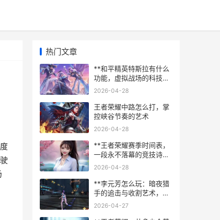
热门文章
**和平精英特斯拉有什么
功能，虚拟战场的科技革
新**
2026-04-28
王者荣耀中路怎么打，掌
控峡谷节奏的艺术
2026-04-28
**王者荣耀赛季时间表，
度
一段永不落幕的竞技诗篇
驶
**
2026-04-28
场
**李元芳怎么玩：暗夜猎
手的追击与收割艺术，副
标题：飞轮与刃镖的峡谷
2026-04-27
制胜法则**