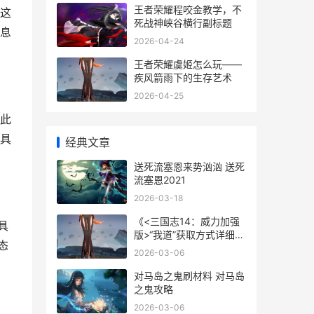
王者荣耀程咬金教学，不
这
死战神峡谷横行副标题
息
2026-04-24
王者荣耀虞姬怎么玩——
疾风箭雨下的生存艺术
2026-04-25
此
具
经典文章
送死流塞恩来势汹汹 送死
流塞恩2021
2026-03-18
《<三国志14：威力加强
具
版>“我道”获取方式详细解
态
答》 三国志14威力加强版
2026-03-06
存档位置
对马岛之鬼刷材料 对马岛
之鬼攻略
2026-03-06