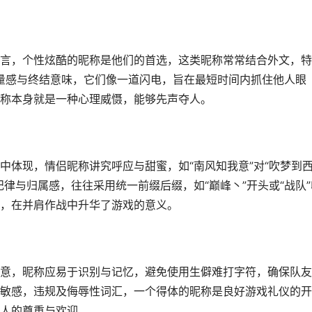
言，个性炫酷的昵称是他们的首选，这类昵称常常结合外文，特
力量感与终结意味，它们像一道闪电，旨在最短时间内抓住他人眼
称本身就是一种心理威慑，能够先声夺人。
中体现，情侣昵称讲究呼应与甜蜜，如“南风知我意”对“吹梦到
律与归属感，往往采用统一前缀后缀，如“巅峰丶”开头或“战队”
，在并肩作战中升华了游戏的意义。
意，昵称应易于识别与记忆，避免使用生僻难打字符，确保队友
敏感，违规及侮辱性词汇，一个得体的昵称是良好游戏礼仪的开
人的尊重与欢迎。