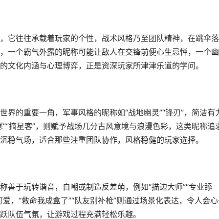
，它往往承载着玩家的个性，战术风格乃至团队精神，在跳伞落
，一个霸气外露的昵称可能让敌人在交锋前便心生忌惮，一个幽
的文化内涵与心理博弈，正是资深玩家所津津乐道的学问。
界的重要一角，军事风格的昵称如“战地幽灵”“锋刃”，简洁有
”“摘星客”，则赋予战场几分古风意境与浪漫色彩，这类昵称追
沉稳气场，适合那些注重团队协作，风格稳健的玩家选择。
称善于玩转谐音，自嘲或制造反差萌，例如“描边大师”“专业舔
爱，“救命我成盒了”“队友别补枪”则通过场景化表达，令人会心
跃队伍气氛，让游戏过程充满轻松乐趣。