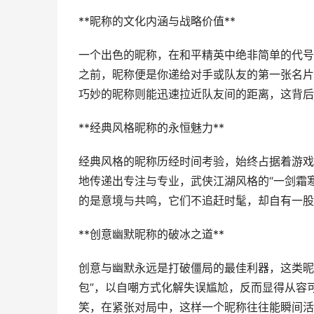
**昵称的文化内涵与战略价值**
一个出色的昵称，在和平精英中绝非简单的代号
之前，昵称便是你递给对手或队友的第一张名片
巧妙的昵称则能迅速拉近队友间的距离，这背后
**经典风格昵称的永恒魅力**
经典风格的昵称历经时间考验，始终占据着游戏世
地传递出专注与专业，武侠江湖风格的“一剑霜寒
的是意境与共鸣，它们不追赶时髦，却自有一股
**创意幽默昵称的破冰之道**
创意与幽默永远是打破僵局的最佳利器，这类昵
包”，以自嘲方式化解失误尴尬，反而显得从容可
笑，在紧张对局中，这样一个昵称往往能瞬间活