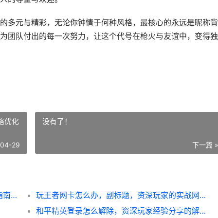
的多元与精彩，无论你钟情于何种风格，最核心的永远是昵称背
为团队付出的每一次努力，让这个代号在枪火与友谊中，变得独
络优化
没有了！
-04-29
下一篇 
**和平精英昵称大全，战场个性的终极彰显指南**
玩王者网卡怎么办，副标题，资深玩家的实战网络优化指南
和平精英登录怎么解除，资深玩家经验分享的解除策略