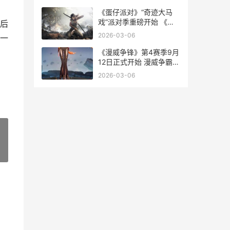
《蛋仔派对》“奇迹大马
戏”派对季重磅开始 《蛋
后
仔派对》渠道服下载!
2026-03-06
一
《漫威争锋》第4赛季9月
12日正式开始 漫威争霸战
第五幕路线图
2026-03-06
»