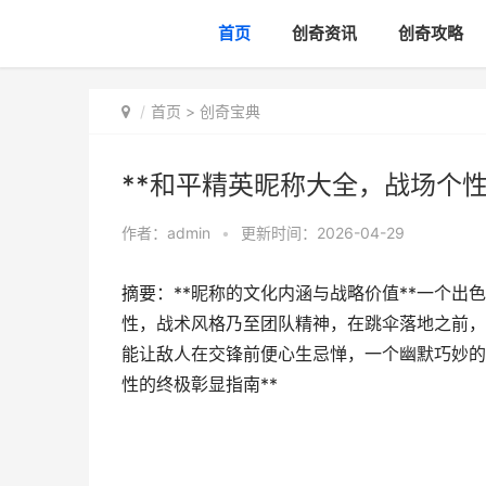
首页
创奇资讯
创奇攻略
首页
>
创奇宝典
**和平精英昵称大全，战场个性
作者：
admin
•
更新时间：2026-04-29
摘要：**昵称的文化内涵与战略价值**一个
性，战术风格乃至团队精神，在跳伞落地之前，
能让敌人在交锋前便心生忌惮，一个幽默巧妙的
性的终极彰显指南**