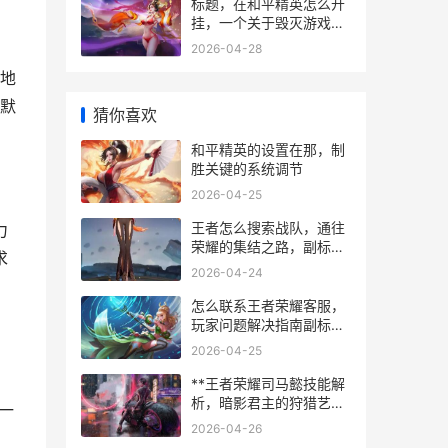
标题，在和平精英怎么开
挂，一个关于毁灭游戏体
验的严肃讨论，副标题，
2026-04-28
当捷径通往的不是胜利而
地
是深渊。
默
猜你喜欢
和平精英的设置在那，制
胜关键的系统调节
2026-04-25
王者怎么搜索战队，通往
力
荣耀的集结之路，副标
求
题，资深玩家教你精准定
2026-04-24
位理想战队
怎么联系王者荣耀客服，
玩家问题解决指南副标
题，高效沟通与问题化解
2026-04-25
之道
**王者荣耀司马懿技能解
析，暗影君主的狩猎艺
一
术，副标题：沉默与爆发
2026-04-26
的终极协奏**