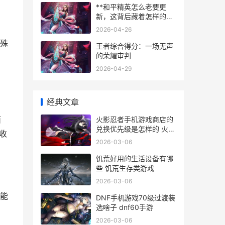
**和平精英怎么老要更
新，这背后藏着怎样的游
戏生存法则**
2026-04-26
殊
王者综合得分：一场无声
的荣耀审判
2026-04-29
经典文章
西
火影忍者手机游戏商店的
兑换优先级是怎样的 火影
收
忍者手机游戏排行榜
2026-03-06
饥荒好用的生活设备有哪
些 饥荒生存类游戏
2026-03-06
能
DNF手机游戏70级过渡装
选啥子 dnf60手游
2026-03-06