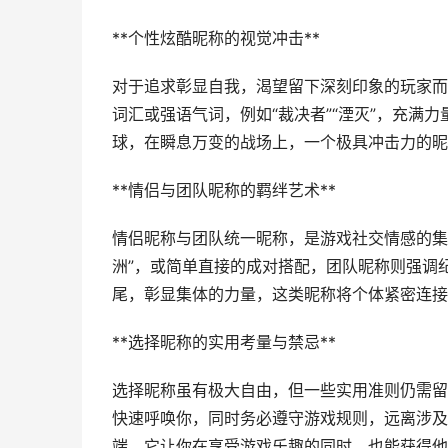
**个性炫酷昵称的视觉冲击**
对于追求彰显自我，渴望留下深刻印象的玩家而
词汇或强语气词，例如“裁决者”“湮灭”，充满
球，在瞬息万变的战场上，一个极具冲击力的昵
**情侣与团队昵称的羁绊艺术**
情侣昵称与团队统一昵称，是游戏社交情感的集
洲”，或简单直接的成对搭配，团队昵称则强调纪
尾，彰显集体的力量，这类昵称将个体紧密连接
**选择昵称的实用考量与禁忌**
选择昵称虽有极大自由，但一些实用准则仍需留
快速呼唤你，同时务必遵守游戏规则，远离涉及
端，它让你在享受游戏乐趣的同时，也能获得他