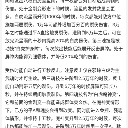
同时发出八枚白虎流星雨，每一枚都会对目标造成高额的
伤害。处于金刚变形态下的时候，流星的发射数量会更
多。白虎流星雨升到1000年的时候，每次都能对敌方单位
施加两层裂伤。1万年可额外增加百分百的裂伤伤害，3万
年之时能通过平A直接触发裂伤。进阶到5万年之后，可在
放完流星雨的十秒内提高20%的白虎暴伤。第三魂技是被
动技“白虎护身障”，每次放出技能后能展开反击屏障。处于
屏障内能得到强霸体，并降低20%吃到的伤害。
受伤时能自动进行五秒反击，注意反击仅在邪眸白虎为主
武魂时才可生效。第三魂技在进阶到2.5万年的时候，反击
能自动附带五层的裂伤。升到5万年的时候屏障可延长八
秒，并在持续期间触发裂伤。第四魂技名为“白虎魔神变”，
它和前面的金刚变一样能造成群体奥义伤。在魔神变情形
下，己方的平A和魂技会得到改变。同时能进入免控、强霸
体情形，并维持十五秒。魔神变升到2.5万年的时候，每次
出伤都能施加一层裂伤。进阶到5万年时每用一次平A，就