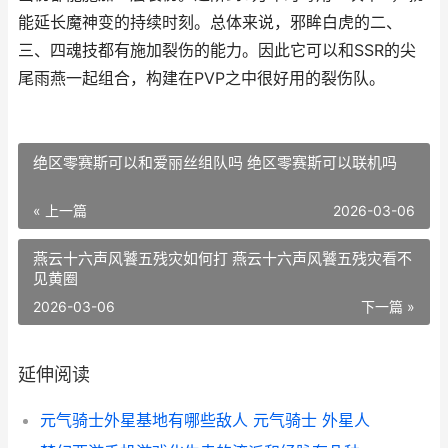
能延长魔神变的持续时刻。总体来说，邪眸白虎的二、
三、四魂技都有施加裂伤的能力。因此它可以和SSR的尖
尾雨燕一起组合，构建在PVP之中很好用的裂伤队。
绝区零赛斯可以和爱丽丝组队吗 绝区零赛斯可以联机吗
« 上一篇
2026-03-06
燕云十六声风饕五残灾如何打 燕云十六声风饕五残灾看不
见黄圈
2026-03-06
下一篇 »
延伸阅读
元气骑士外星基地有哪些敌人 元气骑士 外星人