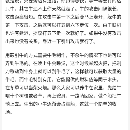
就是说，只要旁边有道路，你跑得够快，等一等要打的这
只牛，其它牛追不上你天然就走了。牛的攻击间隔很长，
攻击距离很短。在攻击牛第一下之后要马上走开，躲牛的
第一下攻击，之后就可以打五到六下走位一次。由于联机
也许有延迟，提议打五下走一次就好了。如果牛没有攻击
出来也没有关系，靠近一下引出攻击就行了。
用鞍引牛的方式需要牛毛制作，不杀牛的情况下也是可以
弄到牛毛的。在晚上牛会睡觉，这个时候举起火把，把剃
刀移动到牛身上就可以刮牛毛了，这样就可以获取大量的
牛毛。而牛毛特别有用，它能提供的燃料值等同于木头，
在冬季可以当柴火烧。那么大家可以养牛在家里，先给牛
喂十个树枝或者草，再上鞍具，一路骑回家，做个船把牛
骑上去。生出的小牛逐渐会占满船，这就一个简单的牧
场。