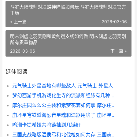
斗罗大陆魂师对决蝶神降临如何玩 斗罗大陆魂师对决官方
正版
« 上一篇
2026-03-06
明末渊虚之羽吴刚和黄剑蛾支线如何做 明末渊虚之羽吴刚
所有贵重物品
2026-03-06
下一篇 »
延伸阅读
元气骑士外星基地有哪些敌人 元气骑士 外星人
梦幻西游手机游戏化生寺的流派和经脉有几种 梦幻西游手机游苹果
摩尔庄园么么公主装和紫梦花套如何拿 摩尔庄园么么公主生日
崩坏星穹铁道海瑟音星魂和遗器用啥子 崩坏星穹铁道海盗占领列车
鸣潮卡提希娅共鸣链抽到几链好
三国志战略版温侯弓和北伐枪如何共存 三国志战略版温侯吕布