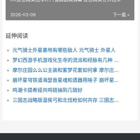
2026-03-06
下一篇 »
延伸阅读
元气骑士外星基地有哪些敌人 元气骑士 外星人
梦幻西游手机游戏化生寺的流派和经脉有几种 梦幻西游手机游苹果
摩尔庄园么么公主装和紫梦花套如何拿 摩尔庄园么么公主生日
崩坏星穹铁道海瑟音星魂和遗器用啥子 崩坏星穹铁道海盗占领列车
鸣潮卡提希娅共鸣链抽到几链好
三国志战略版温侯弓和北伐枪如何共存 三国志战略版温侯吕布