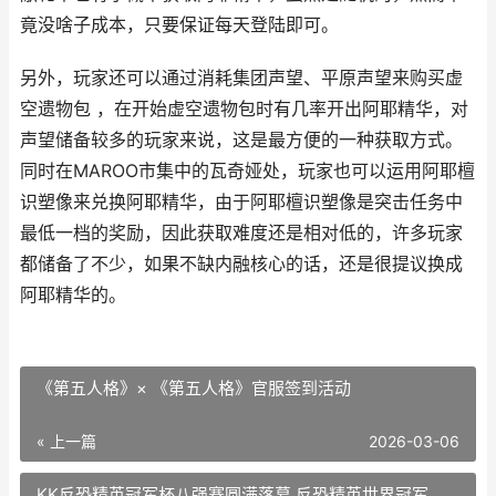
竟没啥子成本，只要保证每天登陆即可。
另外，玩家还可以通过消耗集团声望、平原声望来购买虚
空遗物包 ，在开始虚空遗物包时有几率开出阿耶精华，对
声望储备较多的玩家来说，这是最方便的一种获取方式。
同时在MAROO市集中的瓦奇娅处，玩家也可以运用阿耶檀
识塑像来兑换阿耶精华，由于阿耶檀识塑像是突击任务中
最低一档的奖励，因此获取难度还是相对低的，许多玩家
都储备了不少，如果不缺内融核心的话，还是很提议换成
阿耶精华的。
《第五人格》× 《第五人格》官服签到活动
« 上一篇
2026-03-06
KK反恐精英冠军杯八强赛圆满落幕 反恐精英世界冠军