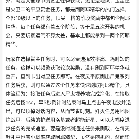
外，就是大全球中的赏金任务获取，无论是地球，金星还
是火卫二的平原赏金任务，都是刷阿耶精华的热门选择，
全部10级以上的任务，顶尖一档的阶段奖励中都包含阿耶
精华，每个任务都有着五个阶段，等于是五次开奖的机
会，只要玩家运气不算太差，基本上都能拿到一两个阿耶
精华。
玩家在选择赏金任务时，可以尽量选择效率高、耗时短的
任务，这样可以频繁获取轮次奖励，没有刷到阿耶精华就
重开，直到卡出对应任务即可。在夜灵平原刷出尸鬼系列
任务后获，则可以通过这个任务来快速刷取阿耶精华，具
体流程为：接取任务后进入尸鬼埋养地完成净化，在接取
任务后按esc，早5秒倒计时结束时马上点击午夜电波并退
出，可以顶掉对话内容，从而节省时刻。歼灭任务用地图
炮战甲，后续的护送用洛基或者超能新星，可以大幅度进
步任务的完成速度。要是没时刻通过任务来刷取，在每天
献礼中也有小概率获取阿耶精华，虽然是随机的，然而毕