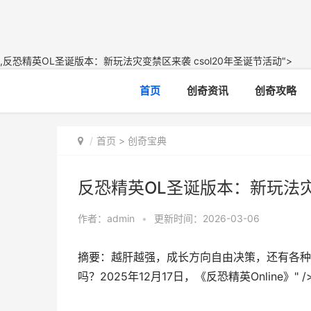
,反恐精英OL圣诞版本：新玩法灾变禁区来袭 csol20年圣诞节活动">
首页
创奇资讯
创奇攻略
首页
>
创奇宝典
反恐精英OL圣诞版本：新玩法灾变
作者：
admin
•
更新时间：2026-03-06
摘要：越肝越强，成长方向自由决策，还有各种
吗？2025年12月17日，《反恐精英Online》" /