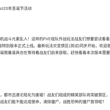
ol20年圣诞节活动
战斗元素乱入！这样的PVE组队作战玩法战友们想要尝试看看
e》圣诞特别版本正式上线。最新玩法灾变禁区(测试)同步开始，欢迎
诞限量道具也在等待着战友们前来获取，赶快看看本次版本需要
都市迅速沦陷化为废墟！战友们组成的精英部队将突破禁区，
战友们能不能达成使命，清除僵尸，战胜恐怖的僵尸首领呢？