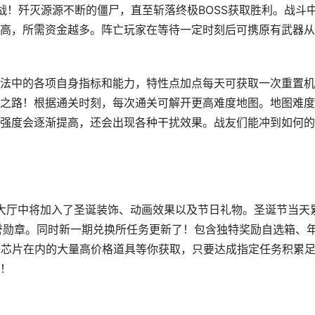
！歼灭源源不断的僵尸，直至斩落终极BOSS获取胜利。战斗
高，所需资金越多。阵亡玩家在等待一定时刻后可携原有武器从
中的各项自身指标和能力，特性点加点每天可获取一次重置机
之路！根据通关时刻，每次通关可解开更高难度地图。地图难度
强度会逐渐提高，还会出现各种干扰效果。战友们能冲到如何的
，游戏大厅中将加入了圣诞装饰、动画效果以及节日礼物。圣诞节当天
誉勋章。同时新一期兑换所任务更新了！包含独特奖励自选箱、
译芯片在内的大量高价格道具等你获取，只要达成指定任务积累
！