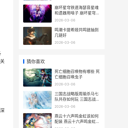
崩坏星穹铁道海瑟音星魂
和遗器用啥子 崩坏星穹铁
道海盗占领列车
2026-03-06
鸣潮卡提希娅共鸣链抽到
几链好
2026-03-06
各
关
猜你喜欢
死亡细胞召唤物有哪些 死
亡细胞召唤虫子
2026-03-06
三国志战略版周瑜杀马七
队共存如何玩 三国志战略
版周瑜陆逊程普
2026-03-06
深
燕云十六声鸣金虹该如何
配装 燕云十六声鸣金虹心
法搭配