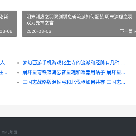
洛斯
明末渊虚之羽双剑瞬息斩流派如何配装 明末渊虚之羽
双刀先神之言
03-06
2026-03-06
下一篇 
星人
梦幻西游手机游戏化生寺的流派和经脉有几种 梦幻西游手机游苹果
摩尔庄园么么公主装和紫梦花套如何拿 摩尔庄园么么公主生日
崩坏星穹铁道海瑟音星魂和遗器用啥子 崩坏星穹铁道海盗占领列车
三国志战略版温侯弓和北伐枪如何共存 三国志战略版温侯吕布
1
XML地图