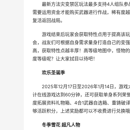
最新方法灾变禁区玩法最多支持4人组队参战
需要运用资金才能购买武器进行作战，稀有度越
复活返回战局。
游戏结束后玩家会获取特性点用于提高该玩法
会，战友们可根据自身需求量身打造自己的变强
高，获取特性点越丰厚！高等级地图中，怪物的
度等级呢？让大家拭目以待吧！
欢乐圣诞季
2025年12月17日至2026年1月14日
计在线游戏达到60分钟，还可获取单身系列荣
度拓展资料礼物箱、4合1武器自选箱、重铸破
够活跃积分，上述奖励都可以不收费进行兑换哦
冬季雪花 超凡人物