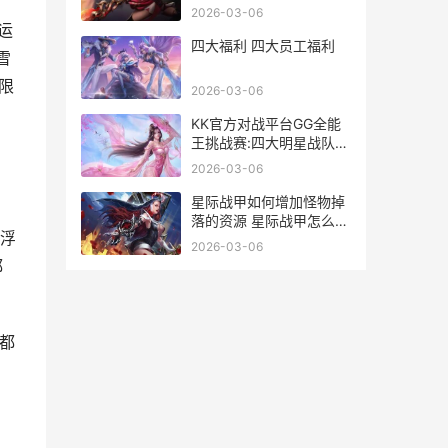
2026-03-06
运
四大福利 四大员工福利
雪
限
2026-03-06
KK官方对战平台GG全能
王挑战赛:四大明星战队已
集合 kk官方对战平台cs
2026-03-06
打响
星际战甲如何增加怪物掉
落的资源 星际战甲怎么扩
浮
充战甲位置
2026-03-06
都
都