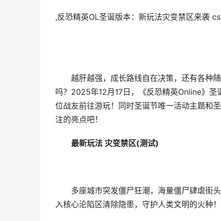
,反恐精英OL圣诞版本：新玩法灾变禁区来袭 cs
越肝越强，成长路线自在决策，还有各种随机
吗？2025年12月17日，《反恐精英Onlin
位战友前往游玩！同时圣诞节唯一活动主题和圣
注的亮点吧！
最新玩法 灾变禁区(测试)
多座城市突发僵尸狂潮，海量僵尸肆虐街头，
入核心沦陷区清除隐患，守护人类文明的火种！