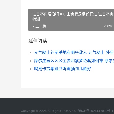
往日不再洛伯特卓尔山脊暴走潮如何过 往日不再
特湖
« 上一篇
2026-
延伸阅读
元气骑士外星基地有哪些敌人 元气骑士 外
鸣潮卡提希娅共鸣链抽到几链好
Copyright © 2024 All Rights Reserved.
蜀ICP备2025145819号-1