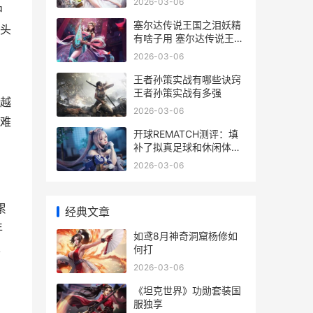
2026-03-06
中
塞尔达传说王国之泪妖精
头
有啥子用 塞尔达传说王国
之泪依盖队套装怎么获得
2026-03-06
王者孙策实战有哪些诀窍
王者孙策实战有多强
越
2026-03-06
难
开球REMATCH测评：填
补了拟真足球和休闲体育
之间的空白 开球怎么开
2026-03-06
累
经典文章
年
如鸢8月神奇洞窟杨修如
足
何打
2026-03-06
《坦克世界》功勋套装国
服独享