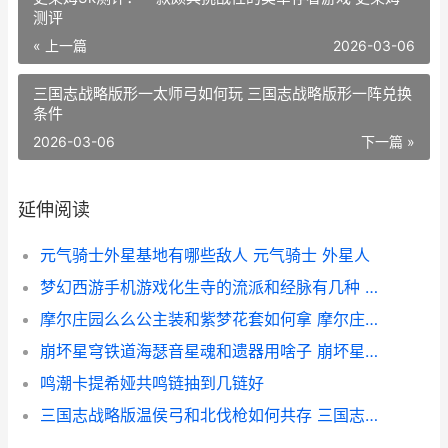
测评
« 上一篇
2026-03-06
三国志战略版形一太师弓如何玩 三国志战略版形一阵兑换
条件
2026-03-06
下一篇 »
延伸阅读
元气骑士外星基地有哪些敌人 元气骑士 外星人
梦幻西游手机游戏化生寺的流派和经脉有几种 梦幻西游手机游苹果
摩尔庄园么么公主装和紫梦花套如何拿 摩尔庄园么么公主生日
崩坏星穹铁道海瑟音星魂和遗器用啥子 崩坏星穹铁道海盗占领列车
鸣潮卡提希娅共鸣链抽到几链好
三国志战略版温侯弓和北伐枪如何共存 三国志战略版温侯吕布