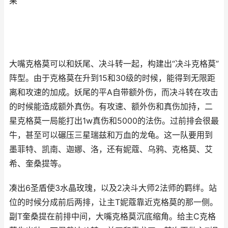
果
大嘴克格莫可以和妖尾、决斗转一起，构建出“决斗克格莫”
阵型。由于克格莫在升到15和30级的时候，能得到无限距
离和攻速的加成。妖尾的平A自带额外伤，而决斗转在攻击
的时候能造成额外真伤。有攻速、额外伤和真伤加持，二
星克格莫一局能打出1w真伤和5000的法伤。过前排会很最
牛，甚至可以碾压三星瑞兹和万血的龙龟。这一队要用到
墨菲特、凯南、迦娜、洛，还有妮蔻、乌鸦、克格莫、艾
希、奎桑提等。
凑出6圣盾使3水晶玫瑰，以及2决斗大师2法师的羁绊。站
位的时候分成前后两排，让主T妮蔻靠近克格莫的那一侧。
副T奎桑提在前排中间，大嘴克格莫沉底缩角。给主C克格