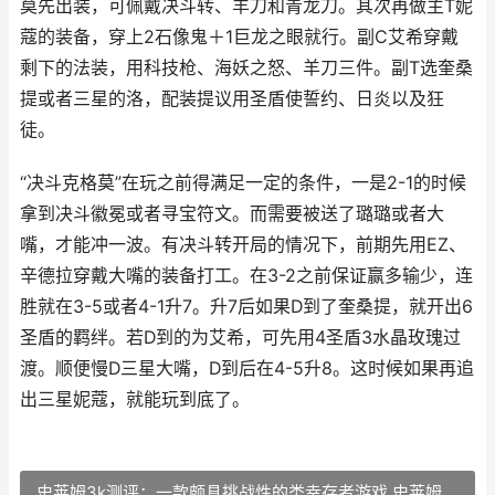
莫先出装，可佩戴决斗转、羊刀和青龙刀。其次再做主T妮
蔻的装备，穿上2石像鬼＋1巨龙之眼就行。副C艾希穿戴
剩下的法装，用科技枪、海妖之怒、羊刀三件。副T选奎桑
提或者三星的洛，配装提议用圣盾使誓约、日炎以及狂
徒。
“决斗克格莫”在玩之前得满足一定的条件，一是2-1的时候
拿到决斗徽冕或者寻宝符文。而需要被送了璐璐或者大
嘴，才能冲一波。有决斗转开局的情况下，前期先用EZ、
辛德拉穿戴大嘴的装备打工。在3-2之前保证赢多输少，连
胜就在3-5或者4-1升7。升7后如果D到了奎桑提，就开出6
圣盾的羁绊。若D到的为艾希，可先用4圣盾3水晶玫瑰过
渡。顺便慢D三星大嘴，D到后在4-5升8。这时候如果再追
出三星妮蔻，就能玩到底了。
史莱姆3k测评：一款颇具挑战性的类幸存者游戏 史莱姆