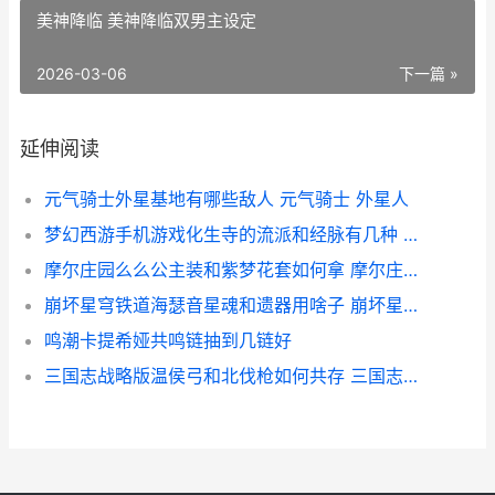
美神降临 美神降临双男主设定
2026-03-06
下一篇 »
延伸阅读
元气骑士外星基地有哪些敌人 元气骑士 外星人
梦幻西游手机游戏化生寺的流派和经脉有几种 梦幻西游手机游苹果
摩尔庄园么么公主装和紫梦花套如何拿 摩尔庄园么么公主生日
崩坏星穹铁道海瑟音星魂和遗器用啥子 崩坏星穹铁道海盗占领列车
鸣潮卡提希娅共鸣链抽到几链好
三国志战略版温侯弓和北伐枪如何共存 三国志战略版温侯吕布