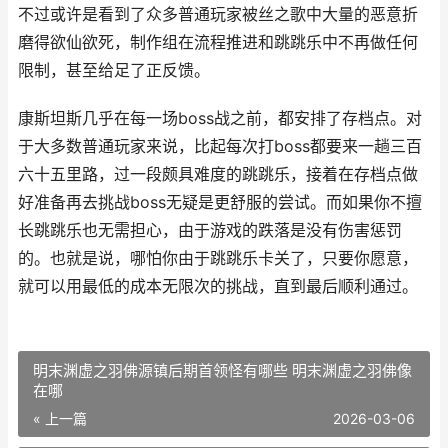
不过或许是看到了众多普通玩家被丝之歌中大量的恶意折
磨得欲仙欲死，制作组在流程推进和跳跳乐中不再做任何
限制，甚至给足了正反馈。
康斯坦斯几乎在每一场boss战之前，都安排了存档点。对
于大多数普通玩家来说，比起每次打boss都要来一趟三百
六十五里路，过一段颇具难度的跳跳乐，接着在存档点做
好准备再去挑战boss无疑是更舒服的尝试。而如果你不擅
长跳跳乐也无需担心，由于游戏的跌落是没有伤害惩罚
的。也就是说，哪怕你由于跳跳乐卡关了，只要你愿意，
就可以用最低的成本无限次的挑战，直到最后顺利通过。
明末渊虚之羽佛源镇后期首领怪有哪些 明末渊虚之羽佛像
在哪
« 上一篇
2026-03-06