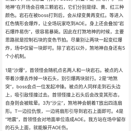
地神”在开场会召唤三颗岩石，它们分别是绿、黄、红三种
颜色。岩石在被boss打到后，会从绿变黄再变红。等进入
红色情形会爆炸，让全场玩家吃到AOE。身上还会叠加“岩
石爆炸易伤”，很容易暴毙。因此在打煞地神的时候，主要
思路就是控制石块的变色节拍。尽量别让两块一起变红爆
炸，场中仅留一块即可。除了岩石以外，煞地神自身还有5
个小机制。
1是“沙爆“，首领怪会随机点名两人和一块岩石。被点的人
带着沙爆去炸掉一块石头，别引爆两块就行。2是“地煞
突”，boss会点一位发起冲锋。被点的人同样走到石头边
上，吸引敌怪撞过去。首领怪撞上石头后会改变其形态，
自身则会被眩晕。3为“沙尘”，煞地神会朝着T放出四连扇
形。T一边拉仇恨，一边将扇形引导到岩石上面即可。4是
“地震”，首领怪会对地面单位造成AOE。我方站在场中留存
的石头上面，就能躲开AOE伤。