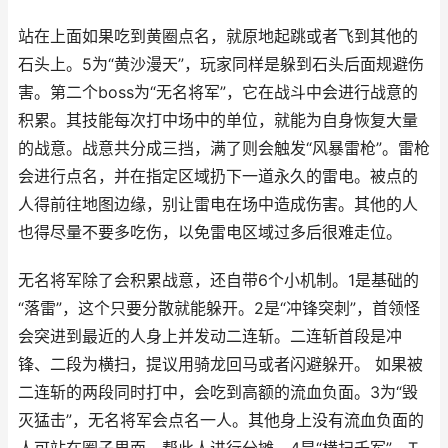
站在上面如果吃到黄圈点名，就原地起跳或者飞到其他的
石头上。5为“黄沙漫天”，玩家同样是躲到石头后面规避伤
害。第二个boss为“无名将军”，它在战斗中会进行战意的
积累。其技能每次打中场中的单位，就能为自身恢复大量
的战意。战意共分成三挡，满了则会触发“风暴雷枪”。雷枪
会进行点名，并在指定区域扔下一道永久的雷电。被点的
人得前往地图边缘，别让雷电在场中造成伤害。其他的人
也得尽量不要多吃伤，以免雷电区域过多后很难走位。
无名将军除了会积累战意，还自带6个小机制。1是基础的
“落雷”，这个只要分散就能躲开。2是“冲锋突刺”，首领怪
会突进到最近的人身上并发动二连斩。二连斩首段是冲
锋、二段为横扫，提议用骑龙回马或者闪避躲开。 如果被
二连斩的两段同时打中，会吃到高额的流血负面。3为“毁
灭猛击”，无名将军会点名一人。其他身上没有流血负面的