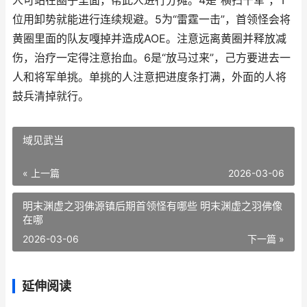
人可站在圈子里面，帮此人进行分摊。4是“横扫千军”，T
位用卸势就能进行连续规避。5为“雷霆一击”，首领怪会将
黄圈里面的队友嘎掉并造成AOE。注意远离黄圈并释放减
伤，治疗一定得注意抬血。6是“放马过来”，己方要进去一
人和将军单挑。单挑的人注意把进度条打满，外面的人将
鼓兵清掉就行。
域见武当
« 上一篇
2026-03-06
明末渊虚之羽佛源镇后期首领怪有哪些 明末渊虚之羽佛像
在哪
2026-03-06
下一篇 »
延伸阅读