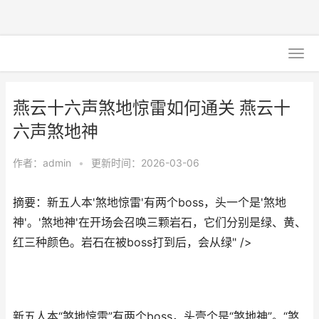
燕云十六声煞地惊雷如何通关 燕云十
六声煞地神
作者：
admin
•
更新时间：2026-03-06
摘要：新五人本'煞地惊雷'有两个boss，头一个是'煞地
神'。'煞地神'在开场会召唤三颗岩石，它们分别是绿、黄、
红三种颜色。岩石在被boss打到后，会从绿" />
新五人本“煞地惊雷”有两个boss，头壹个是“煞地神”。“煞