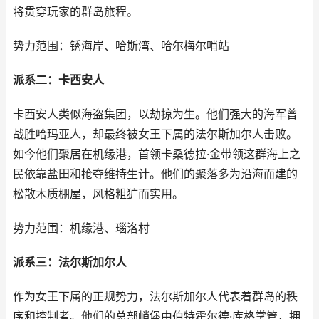
将贯穿玩家的群岛旅程。
势力范围：锈海岸、哈斯湾、哈尔梅尔哨站
派系二：卡西安人
卡西安人类似海盗集团，以劫掠为生。他们强大的海军曾
战胜哈玛亚人，却最终被女王下属的法尔斯加尔人击败。
如今他们聚居在机缘港，首领卡桑德拉·金带领这群海上之
民依靠盐田和抢夺维持生计。他们的聚落多为沿海而建的
松散木质棚屋，风格粗犷而实用。
势力范围：机缘港、瑙洛村
派系三：法尔斯加尔人
作为女王下属的正规势力，法尔斯加尔人代表着群岛的秩
序和控制者。他们的总部峭堡由伯特霍尔德·库格掌管，拥