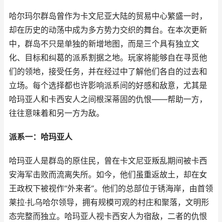
哈尔玛尔群岛曾作为卡文尼亚大陆的贸易中心繁盛一时，
却在历史的动荡中成为多方势力交织的舞台。在本次更新
中，群岛不只是单独的新增地图，而是三个具有独立文
化、目标和纠葛的派系割据之地。玩家将能够自在寻觅他
们的领地，接受任务，并在经过中了解他们各自的过去和
立场。每个选择都也许影响派系间的好感和敌意，尤其是
哈玛亚人和卡西安人之间根深蒂固的仇恨——帮助一方，
往往意味着和另一方为敌。
派系一：哈玛亚人
哈玛亚人是群岛的原住民，曾在卡文尼亚叛乱期间被卡西
安海军击败而流离失所。如今，他们虽重返故土，却在女
王政权下被视作“外来者”。他们的总部位于锈海岸，由首领
莱拉·扎乌哈尔领导，拥有规模可观的村庄和聚落，文明形
态完整而独立。哈玛亚人视卡西安人为宿敌，二者的仇恨