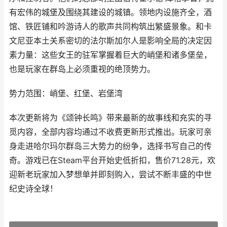
有宏伟的城堡及围绕其建设的城镇。领地内设施齐全，酒
馆、铁匠铺和吟游诗人的歌声共同构筑出繁盛景象。和卡
文尼亚本土关系密切的法尔斯加尔人是影响全局的决定因
素力量：这些女王的驻军掌握着巨大的峭堡和诸多堡垒，
也是玩家在群岛上必须重视的绝顶势力。
势力范围：峭堡、红堡、岩堡湾
本次更新将为《颂钟长鸣》带来最新的故事线和充实的寻
觅内容，全部内容均通过不收费更新形式推出。玩家可亲
身走进哈尔玛尔群岛三大势力的纷争，选择书写自己的传
奇。游戏已在Steam平台开始史低折扣，售价71.28元，欢
迎新老玩家加入梦想单并即刻购入，尝试不断丰盛的中世
纪史诗全球！