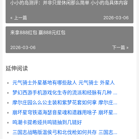
小小的岛测评：并非只是休闲那么简单 小小的岛具体内容
« 上一篇
2026-03-06
来拿888红包 赢888元红包
2026-03-06
下一篇 »
延伸阅读
元气骑士外星基地有哪些敌人 元气骑士 外星人
梦幻西游手机游戏化生寺的流派和经脉有几种 梦幻西游手机游苹果
摩尔庄园么么公主装和紫梦花套如何拿 摩尔庄园么么公主生日
崩坏星穹铁道海瑟音星魂和遗器用啥子 崩坏星穹铁道海盗占领列车
鸣潮卡提希娅共鸣链抽到几链好
三国志战略版温侯弓和北伐枪如何共存 三国志战略版温侯吕布