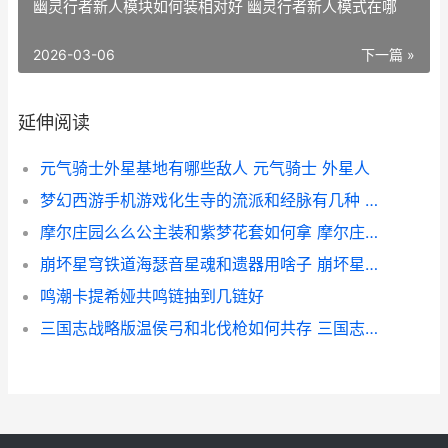
幽灵行者新人模块如何装相对好 幽灵行者新人模式在哪
2026-03-06
下一篇 »
延伸阅读
元气骑士外星基地有哪些敌人 元气骑士 外星人
梦幻西游手机游戏化生寺的流派和经脉有几种 梦幻西游手机游苹果
摩尔庄园么么公主装和紫梦花套如何拿 摩尔庄园么么公主生日
崩坏星穹铁道海瑟音星魂和遗器用啥子 崩坏星穹铁道海盗占领列车
鸣潮卡提希娅共鸣链抽到几链好
三国志战略版温侯弓和北伐枪如何共存 三国志战略版温侯吕布