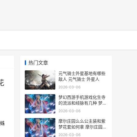
热门文章
元气骑士外星基地有哪些
敌人 元气骑士 外星人
花
2026-03-06
梦幻西游手机游戏化生寺
的流派和经脉有几种 梦幻
西游手机游苹果
2026-03-06
摩尔庄园么么公主装和紫
蛛
梦花套如何拿 摩尔庄园么
么公主生日
2026-03-06