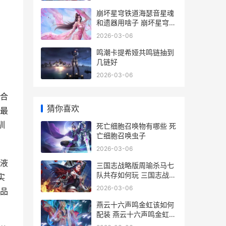
崩坏星穹铁道海瑟音星魂
和遗器用啥子 崩坏星穹铁
道海盗占领列车
2026-03-06
鸣潮卡提希娅共鸣链抽到
几链好
2026-03-06
合
猜你喜欢
最
驯
死亡细胞召唤物有哪些 死
亡细胞召唤虫子
2026-03-06
液
三国志战略版周瑜杀马七
队共存如何玩 三国志战略
实
版周瑜陆逊程普
2026-03-06
品
燕云十六声鸣金虹该如何
配装 燕云十六声鸣金虹心
法搭配