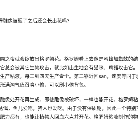
姆雕像被砸了之后还会长出花吗?
圆之夜就会绽放出格罗姆花。格罗姆看上去像是蜜蜂加蜘蛛的结
它总会被其它生物攻击，就比如出生地会有猫咪、疯猪攻击它。
生产粘液，每二到四天生产壹个。第二靠近回san，速度等同于
涨满淘气值召唤小偷，可以刷小偷背包。
雕像处开花再生成。即使雕像被破坏，一样也能开花。格罗姆粘
当诱饵，鱼儿爱吃，猪人也爱吃。由于没有保质期，因此一个特别
肥力都有，也能让植物人回血六点并开花。格罗姆粘液制作的物