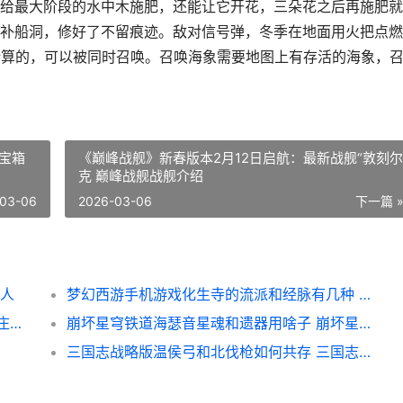
给最大阶段的水中木施肥，还能让它开花，三朵花之后再施肥就
补船洞，修好了不留痕迹。敌对信号弹，冬季在地面用火把点燃
计算的，可以被同时召唤。召唤海象需要地图上有存活的海象，
宝箱
《巅峰战舰》新春版本2月12日启航：最新战舰“敦刻尔
克 巅峰战舰战舰介绍
03-06
2026-03-06
下一篇 
星人
梦幻西游手机游戏化生寺的流派和经脉有几种 梦幻西游手机游苹果
摩尔庄园么么公主装和紫梦花套如何拿 摩尔庄园么么公主生日
崩坏星穹铁道海瑟音星魂和遗器用啥子 崩坏星穹铁道海盗占领列车
三国志战略版温侯弓和北伐枪如何共存 三国志战略版温侯吕布