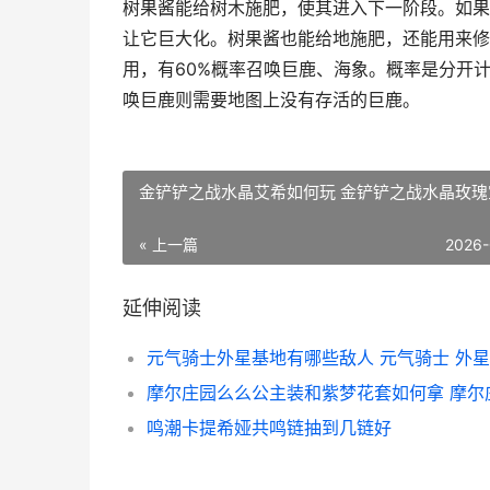
树果酱能给树木施肥，使其进入下一阶段。如果
让它巨大化。树果酱也能给地施肥，还能用来修
用，有60%概率召唤巨鹿、海象。概率是分开
唤巨鹿则需要地图上没有存活的巨鹿。
金铲铲之战水晶艾希如何玩 金铲铲之战水晶玫瑰
« 上一篇
2026-
延伸阅读
元气骑士外星基地有哪些敌人 元气骑士 外
鸣潮卡提希娅共鸣链抽到几链好