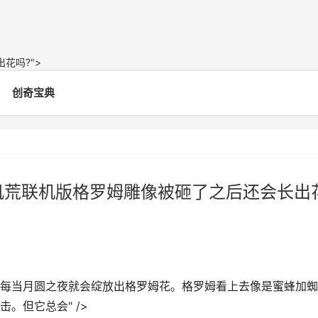
花吗?">
创奇宝典
饥荒联机版格罗姆雕像被砸了之后还会长出
每当月圆之夜就会绽放出格罗姆花。格罗姆看上去像是蜜蜂加蜘
。但它总会" />