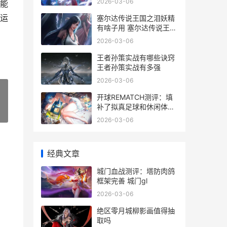
2026-03-06
能
运
塞尔达传说王国之泪妖精
有啥子用 塞尔达传说王国
召
之泪依盖队套装怎么获得
2026-03-06
王者孙策实战有哪些诀窍
王者孙策实战有多强
2026-03-06
开球REMATCH测评：填
补了拟真足球和休闲体育
»
之间的空白 开球怎么开
2026-03-06
经典文章
城门血战测评：塔防肉鸽
框架完善 城门gl
2026-03-06
绝区零月城柳影画值得抽
取吗