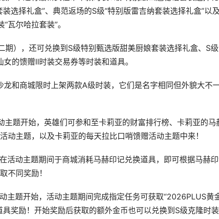
套装选择礼盒”、典范返场的S级“特别版雷吉纳套装选择礼盒”以
“瓦尔哈拉套装”。
期），还可兑换到S级特别甄选版甜美厨娘套装选择礼盒、S级
仙女的馈赠II时装交易券等时装和道具。
沙龙和商城限时上架两款A级时装，它们是名字相同但外貌大不
动主题开始，英雄们可参和至卡莉亚的财富排行榜、卡莉亚的马
活动主题，以及卡莉亚的每天拉比口哨馈赠活动主题中来！
在活动主题期间于商城消耗马赫印记兑换道具，即可根据马赫印
取不同奖励！
动主题开始，活动主题期间完成指定任务可获取“2026PLUS黄
道具奖励！开始奖励后获取的额外金币也可以兑换到S级克隆时