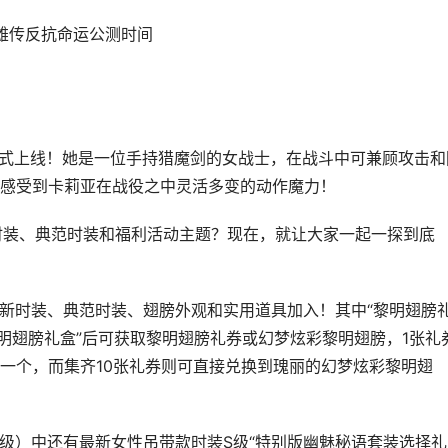
英雄传反抗命运公测时间
式上线！她是一位手持猎魔剑的女战士，在战斗中可兼顾攻击和
感受到卡莉亚在战役之中灵活多变的动作魔力！
、典范时装和福利活动主题？现在，就让大家一起一探到底
款新时装、典范时装、翅膀外观和实用道具加入！其中“黎明翅膀
明翅膀礼盒”后可获取黎明翅膀礼券或幻梦炫彩黎明翅膀，1张礼
一个，而集齐10张礼券则可直接兑换到瑰丽的幻梦炫彩黎明翅
4级）中还有最新女性吊带款时装S级“特别版幽魅秘语套装选择礼