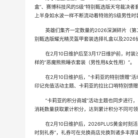
盒”、赛博科技风的S级“特别甄选版天穹裁决者
上半身如水波一样不断流动着特效的S级男性时装
英雄们集齐一定数量的2026深渊碎片（第二
别甄选版耀光精灵盔甲套装选择礼盒以及2026
在2月10日维护后至3月17日维护前，时装
样的“恶魔熊熊睡衣套装（男性用&女性用）”。
在2月10日维护后，“卡莉亚的特别馈赠”活
印记充值活动主题、卡莉亚的拉比口哨特别馈赠
“卡莉亚的积分商城”活动主题也同步进行，
消耗数量获取累计积分，达到累计积分不同可领
在2月10日维护后，2026PLUS黄金时刻活
时刻礼券”，礼券可在兑换商店兑换到诸多丰厚