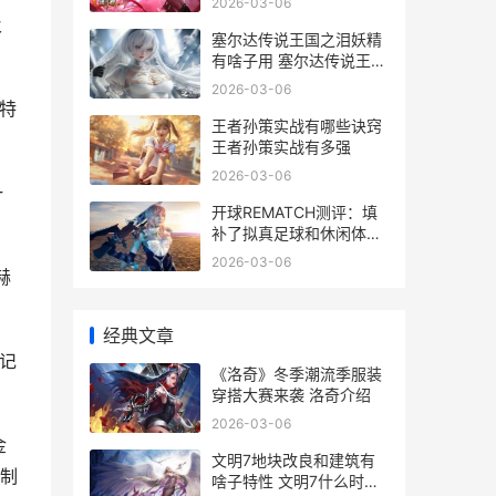
2026-03-06
及
塞尔达传说王国之泪妖精
有啥子用 塞尔达传说王国
之泪依盖队套装怎么获得
2026-03-06
特
王者孙策实战有哪些诀窍
王者孙策实战有多强
2026-03-06
一
开球REMATCH测评：填
补了拟真足球和休闲体育
之间的空白 开球怎么开
2026-03-06
赫
经典文章
记
《洛奇》冬季潮流季服装
穿搭大赛来袭 洛奇介绍
2026-03-06
金
文明7地块改良和建筑有
装制
啥子特性 文明7什么时候