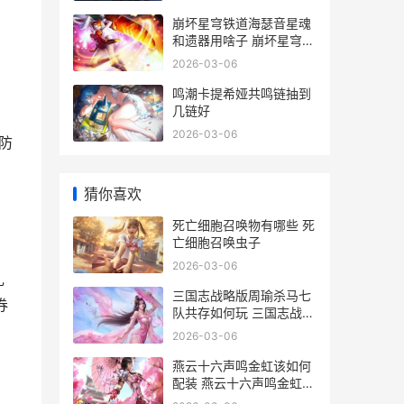
崩坏星穹铁道海瑟音星魂
和遗器用啥子 崩坏星穹铁
道海盗占领列车
2026-03-06
鸣潮卡提希娅共鸣链抽到
几链好
2026-03-06
防
猜你喜欢
死亡细胞召唤物有哪些 死
亡细胞召唤虫子
2026-03-06
礼
三国志战略版周瑜杀马七
券
队共存如何玩 三国志战略
版周瑜陆逊程普
2026-03-06
燕云十六声鸣金虹该如何
配装 燕云十六声鸣金虹心
法搭配