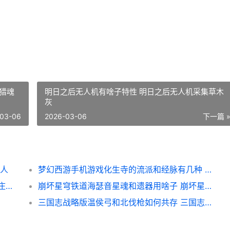
猎魂
明日之后无人机有啥子特性 明日之后无人机采集草木
灰
03-06
2026-03-06
下一篇 
星人
梦幻西游手机游戏化生寺的流派和经脉有几种 梦幻西游手机游苹果
摩尔庄园么么公主装和紫梦花套如何拿 摩尔庄园么么公主生日
崩坏星穹铁道海瑟音星魂和遗器用啥子 崩坏星穹铁道海盗占领列车
三国志战略版温侯弓和北伐枪如何共存 三国志战略版温侯吕布