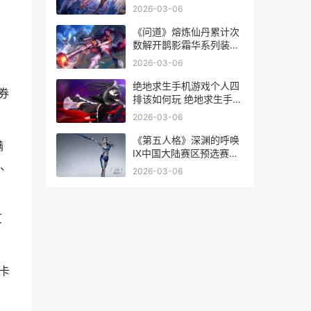
出发布
2026-03-06
《问道》熔炼仙丹累计次
数解开鹊影霜华系列装扮
问道熔炼宝宝怎么做才能
2026-03-06
参战
绝地求生手机游戏个人四
券
排该如何玩 绝地求生手机
下载安装端游
2026-03-06
《第五人格》深渊的呼唤
满
IX中国大陆赛区预选赛拉
装、
开序幕 第五人格深渊9什
2026-03-06
么时候开始
艾
卡