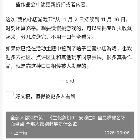
些作品会中途更新折扣或者内容。
这次“我的小店游戏节”从 11 月 2 日持续到 11 月 16 日，
时刻还算充裕。想要慢慢挑游戏的，可以先把专题页收藏
起来，分几次逛完，不用一口气全看完。
如果你已经在活动主题中挖到了啥子宝藏小店游戏，也欢
迎多去社区、点评区里和其他玩家同享尝试。很多真香作
品，就是靠这种口口相传被人发现的。
— end —
好文稿，值得被更多人看到
全部人都别憋笑：《生化危机9：安魂曲》里昂嘴硬名场
面盘点 全部人都别憋笑是什么歌
« 上一篇
2026-03-06