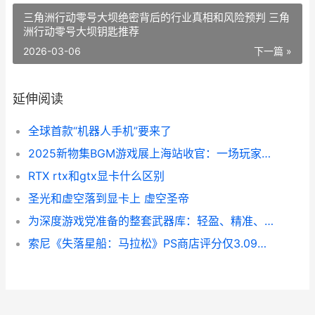
三角洲行动零号大坝绝密背后的行业真相和风险预判 三角
洲行动零号大坝钥匙推荐
2026-03-06
下一篇 »
延伸阅读
全球首款“机器人手机”要来了
2025新物集BGM游戏展上海站收官：一场玩家和游戏人一起写下的周末记忆 new物集
RTX rtx和gtx显卡什么区别
圣光和虚空落到显卡上 虚空圣帝
为深度游戏党准备的整套武器库：轻盈、精准、顶响应的罗技GPW组合上架了 有深度游戏
索尼《失落星船：马拉松》PS商店评分仅3.09分 ps4失落的星球