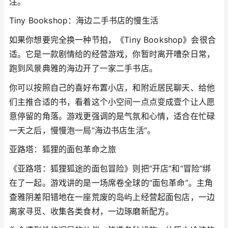
注。
Tiny Bookshop：海边二手书店的慢生活
如果你想要完全换一种节拍，《Tiny Bookshop》会很合
适。它是一款剧情给的经营游戏，你暂时离开嘈杂日常，
跑到风景典雅的海边开了一家二手书店。
你可以按照自己的喜好布置小店，和附近居民聊天、给他
们主推合适的书，看着这个小空间一点点变成壹个让人愿
意停留的角落。游戏更强调的是气氛和心情，适合在忙碌
一天之后，慢慢泡一局“海边书店生活”。
亚路塔：狐狸的面包革命之旅
《亚路塔：狐狸狐途的面包冒险》则把“开店”和“冒险”绑
在了一起。游戏讲的是一场席卷全球的“面包革命”。主角
查雅阴差阳错地在一座荒废的岛屿上经营起面包店，一边
离家寻觅、收集各类食材，一边琢磨新配方。