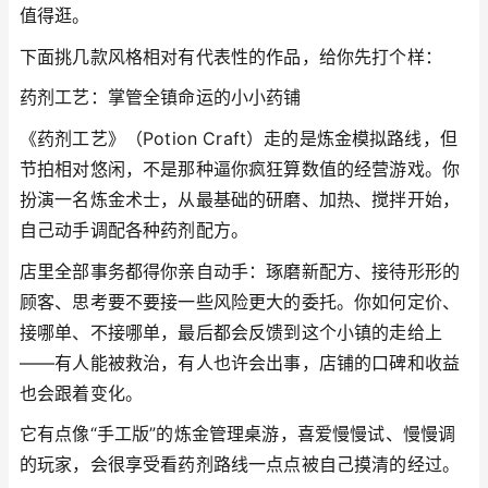
值得逛。
下面挑几款风格相对有代表性的作品，给你先打个样：
药剂工艺：掌管全镇命运的小小药铺
《药剂工艺》（Potion Craft）走的是炼金模拟路线，但
节拍相对悠闲，不是那种逼你疯狂算数值的经营游戏。你
扮演一名炼金术士，从最基础的研磨、加热、搅拌开始，
自己动手调配各种药剂配方。
店里全部事务都得你亲自动手：琢磨新配方、接待形形的
顾客、思考要不要接一些风险更大的委托。你如何定价、
接哪单、不接哪单，最后都会反馈到这个小镇的走给上
——有人能被救治，有人也许会出事，店铺的口碑和收益
也会跟着变化。
它有点像“手工版”的炼金管理桌游，喜爱慢慢试、慢慢调
的玩家，会很享受看药剂路线一点点被自己摸清的经过。