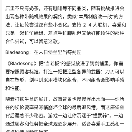
店里不只有奶茶，还有咖啡等不同品类，随着挑战推进会
出现各种带随机效果的契约，类似“本局制度改一改”的方
法，让每轮尝试都有些小变化。支持 2–4 人联机，喜爱和
兄弟一起忙忙碌碌、差点手忙脚乱但又恰好能顶住的那种
合作尝试，可以留意这款。
Bladesong：在末日堡垒里当铸剑匠
《Bladesong》把“当老板”的感觉放进了铸剑铺里。你需
要按照顾客标准，打造一把把造型各异的武器：刀刃可以
自在塑形，剑柄则采用模块化组合，不同组合会影响手感
和性能。
随着打铁生意的展开，故事背景也慢慢浮出水面——你所
在的埃伦要塞是濒临崩坏全球的最后避风港，而这座堡垒
背后藏着不少秘密。游戏一边让你沉迷于“捏武器”，一边
通过顾客和任务把全球观逐步展开，适合喜爱手工感和一