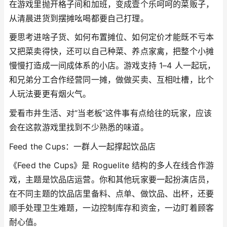
在游戏里抛开格子间和加班，变成壹个乐呵呵的菜贩子，
从清晨进货到摆摊吆喝都要自己打理。
要思考进啥子货、如何布置摊位、如何定价才能既不亏本
又把菜卖得快，还可以自己种菜、养点家禽，把整个小摊
慢慢打造成一间成体系的小店。游戏支持 1–4 人一起玩，
和兄弟分工合作经营同一摊，做做买卖、互相吐槽，比个
人玩法要更有烟火气。
爱看市井生活、对“当老板”这件事有点给往的玩家，应该
会在这款游戏里找到不少熟悉的味道。
Feed the Cups：一群人一起撑起饮品店
《Feed the Cups》是 Roguelite 结构的多人在线合作游
戏，主题是饮品店运营。你和其他玩家要一起扮演店员，
在不同主题的饮品店里备料、点单、做饮品、出杯，还要
顺手处理卫生难题，一边控制库存和资金，一边盯着顾客
耐心值。