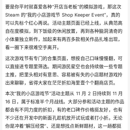
要是你平时就喜爱各种“开店当老板”的模拟游戏，那这次
Steam 的“我的小店游戏节 Shop Keeper Event”，真的
可以先标个红心再说。活动主题页面已经上线，从典范高
自在度模拟，到下饭级的休闲放置，再到各种脑洞清奇的
小体量独立新作，加起来有两百多款相关作品扎堆出现，
看一圈下来很难空手离开。
这次游戏节有专门的合集页面，想按自己口味慢慢翻，可
以直接进专题里筛选。期间游民星空也会持续做一些专题
主推，把里头相对有意思、容易被有失的小店题材游戏拎
出来聊聊，省得大家在茫茫折扣海里壹个个翻商店页。
本次“我的小店游戏节”活动主题从 11 月 2 日持续到 11 月
16 日，属于标准半个月战线。大部分参和活动主题的作品
都会有不同力度的折扣，有的老口碑作价格挺友好，也有
不少还在开发中的新面孔趁机放开试玩或者打小折。无论
你是冲着“解压经营”、还是想找点新鲜题材，这一趟都挺