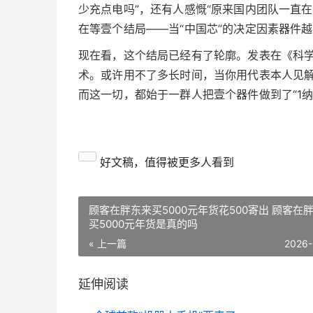
少充点电吗”，还有人感慨“原来国内团队一直
在等壹个结局——当“中国芯”的决定因素器件越
现在看，这个结局已经有了轮廓。发表在《科学·
术。或许用不了多长时间，当你用代表本人见解文
而这一切，都始于一群人把壹个器件做到了“1纳
好文稿，值得被更多人看到
顾客在胖东来买5000元年货花500寄出 顾客在
买5000元年货是真的吗
« 上一篇
2026-
延伸阅读