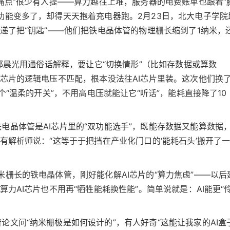
痛点”很少有人提——算力越往上堆，服务器的电费账单也跟着“
功能变多了，却得天天抱着充电器跑。2月23日，北大电子学院
递了把“钥匙”——他们把铁电晶体管的物理栅长缩到了1纳米，
”邱晨光用通俗话解释，要让它“切换情形”（比如存数据或算数
有芯片的逻辑电压不匹配，根本没法往AI芯片里装。这次他们换
个“温柔的开关”，不用高电压就能让它“听话”，能耗直接降了10
电晶体管是AI芯片里的“双功能选手”，既能存数据又能算数据
有解析师说：“这等于于把挡在产业化门口的‘能耗石头’搬开了
米栅长的铁电晶体管，刚好能化解AI芯片的“算力焦虑”——以后
力AI芯片也不用再“牺牲能耗换性能”。简单说就是：AI能更“
文问“纳米栅极是如何设计的”，有人好奇“这能让我家的AI盒