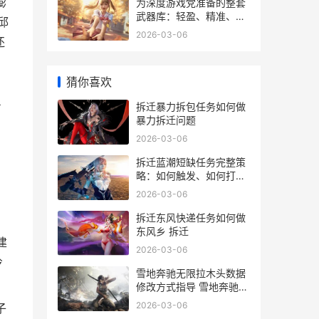
膨
为深度游戏党准备的整套
武器库：轻盈、精准、顶
邱
响应的罗技GPW组合上架
2026-03-06
还
了 有深度游戏
猜你喜欢
拆迁暴力拆包任务如何做
了
暴力拆迁问题
2026-03-06
拆迁蓝潮短缺任务完整策
，
略：如何触发、如何打、
如何快速过 拆迁潮又来了
一
2026-03-06
官方
拆迁东风快递任务如何做
东风乡 拆迁
建
2026-03-06
伶
雪地奔驰无限拉木头数据
修改方式指导 雪地奔驰无
限加载
2026-03-06
子