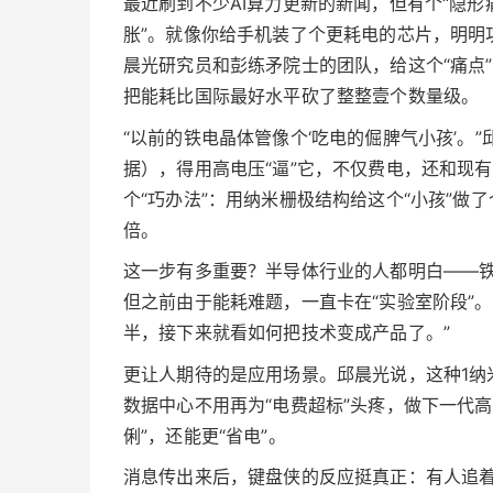
最近刷到不少AI算力更新的新闻，但有个“隐形
胀”。就像你给手机装了个更耗电的芯片，明明
晨光研究员和彭练矛院士的团队，给这个“痛点”
把能耗比国际最好水平砍了整整壹个数量级。
“以前的铁电晶体管像个‘吃电的倔脾气小孩’。
据），得用高电压“逼”它，不仅费电，还和现
个“巧办法”：用纳米栅极结构给这个“小孩”做了
倍。
这一步有多重要？半导体行业的人都明白——铁
但之前由于能耗难题，一直卡在“实验室阶段”。
半，接下来就看如何把技术变成产品了。”
更让人期待的是应用场景。邱晨光说，这种1纳
数据中心不用再为“电费超标”头疼，做下一代高算
俐”，还能更“省电”。
消息传出来后，键盘侠的反应挺真正：有人追着论