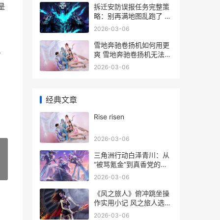
是
拆迁安防误报任务完整策
略：别再满地图乱跑了 拆
迁现场安保服务方案
2026-03-06
雪地奔驰卷扬机如何用更
—
爽 雪地奔驰卷扬机无法选
点
2026-03-06
经典文章
Rise risen
2026-03-06
三角洲行动白泽青川：从
“被骂氪金”到真香党的进
»
化指导 三角洲行动白泽在
2026-03-06
哪里直播
《风之旅人》俯冲跳坐操
作实用小记 风之旅人选章
节
2026-03-06