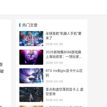
热门文章
全球首款“机器人手机”要
来了
2026-03-06
2025新物集BGM游戏展
上海站收官：一场玩家和
游戏人一起写下的周末记
2026-03-06
跟
忆 new物集
RTX rtx和gtx显卡什么区
突破
别
2026-03-06
圣光和虚空落到显卡上 虚
空圣帝
2026-03-06