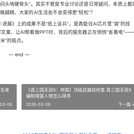
在闷头啃硬骨头”。其实不管是专业讨论还是日常疑问，本质上都
做越精，大家的AI生活会不会变得更“轻松”？
进展》上的成果不是“纸上谈兵”，是真能往AI芯片里“装”的技
案、让AI帮着做PPT时，背后的服务器正在悄悄“省着电”—
米”的极点。
— end —
胖东来
《真三国无双8：帝国》顶级武器如何拿 真三国无双8
编制增援人物怎么排序
03-06
2026-03-06
下一篇 